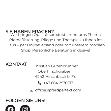
WISSENSWERTES
SIE HABEN FRAGEN?
Wir bringen Qualitätsprodukte rund ums Thema
Wissen, das Ihr Pferd gesund hält:
Pferdefütterung, Pflege und Therapie zu Ihnen ins
Expertenwissen zu verschiedenen
Haus – per Onlineversand oder mit unserem mobilen
Themen, verständlich erklärt, finden Sie in
Shop. Persönliche Beratung inklusive!
unserer Beratungsecke.
KONTAKT
Christian Gutenbrunner
ZU DEN BEITRÄGEN
Oberhirschgraben 1
4242 Hirschbach b. Fr.
+43 664 2530713
office@pferdperfekt.com
FOLGEN SIE UNS!