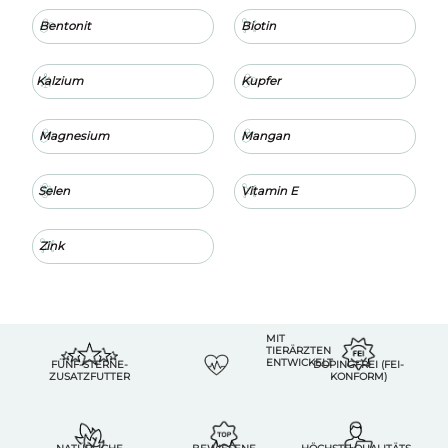
Bentonit
Biotin
Kalzium
Kupfer
Magnesium
Mangan
Selen
Vitamin E
Zink
MIT
TIERÄRZTEN
ENTWICKELT
FÜNF-STERNE-
DOPINGFREI (FEI-
ZUSATZFUTTER
KONFORM)