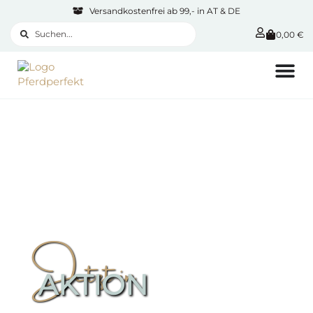
Versandkostenfrei ab 99,- in AT & DE
0,00
€
Jetzt in
AKTION