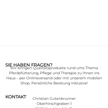
WISSENSWERTES
SIE HABEN FRAGEN?
Wir bringen Qualitätsprodukte rund ums Thema
Wissen, das Ihr Pferd gesund hält:
Pferdefütterung, Pflege und Therapie zu Ihnen ins
Expertenwissen zu verschiedenen
Haus – per Onlineversand oder mit unserem mobilen
Themen, verständlich erklärt, finden Sie in
Shop. Persönliche Beratung inklusive!
unserer Beratungsecke.
KONTAKT
Christian Gutenbrunner
ZU DEN BEITRÄGEN
Oberhirschgraben 1