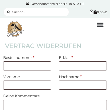
Versandkostenfrei ab 99,- in AT & DE
0,00
€
VERTRAG WIDERRUFEN
Bestellnummer
Page URI *erforderlich
*
E-Mail
*
Vorname
Nachname
*
Deine Kommentare