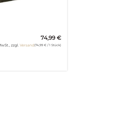
74,99
€
MwSt., zzgl.
Versand
(
74,99
€
/ 1 Stück)