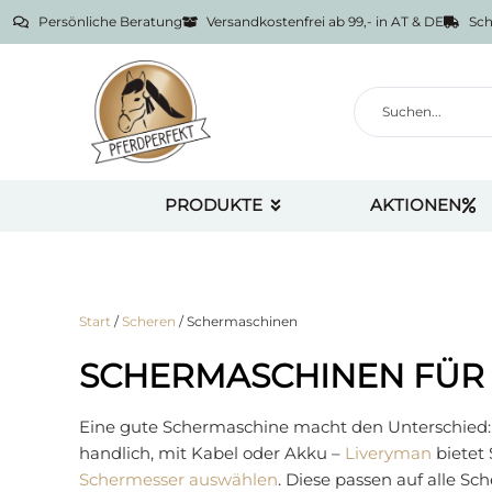
Persönliche Beratung
Versandkostenfrei ab 99,- in AT & DE
Sch
PRODUKTE
AKTIONEN
Start
/
Scheren
/ Schermaschinen
SCHERMASCHINEN FÜR 
Eine gute Schermaschine macht den Unterschied: Si
handlich, mit Kabel oder Akku –
Liveryman
bietet 
Schermesser auswählen
. Diese passen auf alle S