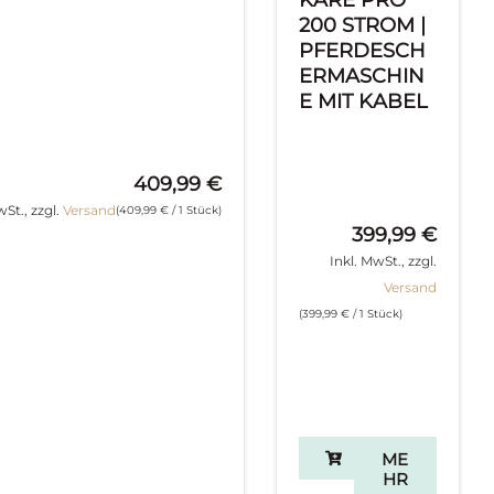
200 STROM |
PFERDESCH
ERMASCHIN
E MIT KABEL
409,99
€
wSt., zzgl.
Versand
(
409,99
€
/ 1 Stück)
399,99
€
Inkl. MwSt., zzgl.
Versand
(
399,99
€
/ 1 Stück)
ME
HR