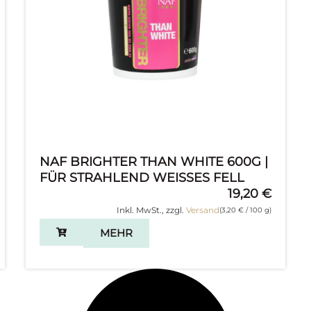
NAF BRIGHTER THAN WHITE 600G |
FÜR STRAHLEND WEISSES FELL
19,20
€
Inkl. MwSt., zzgl.
Versand
(
3,20
€
/ 100 g)
MEHR