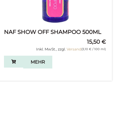
NAF SHOW OFF SHAMPOO 500ML
15,50
€
Inkl. MwSt., zzgl.
Versand
(
3,10
€
/ 100 ml)
MEHR