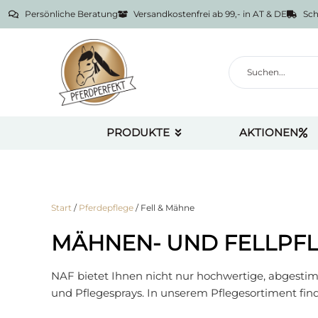
Persönliche Beratung
Versandkostenfrei ab 99,- in AT & DE
Sch
PRODUKTE
AKTIONEN
Start
/
Pferdepflege
/ Fell & Mähne
MÄHNEN- UND FELLPF
NAF bietet Ihnen nicht nur hochwertige, abgesti
und Pflegesprays. In unserem Pflegesortiment find