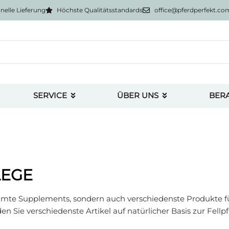
nelle Lieferung
Höchste Qualitätsstandards
office@pferdperfekt.co
SERVICE
ÜBER UNS
BER
LEGE
mmte Supplements, sondern auch verschiedenste Produkte fü
en Sie verschiedenste Artikel auf natürlicher Basis zur Fell