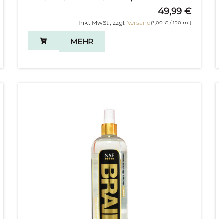
49,99
€
Inkl. MwSt., zzgl.
Versand
(
2,00
€
/ 100 ml)
MEHR