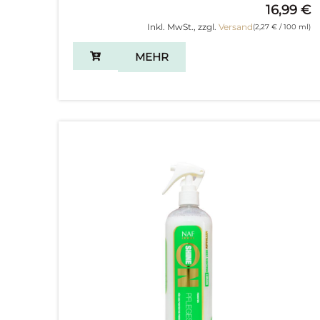
16,99
€
Inkl. MwSt., zzgl.
Versand
(
2,27
€
/ 100 ml)
MEHR