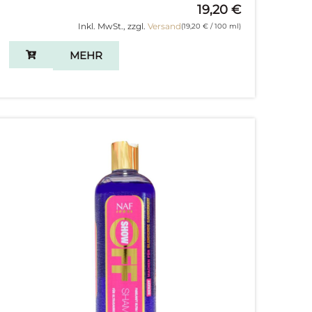
19,20
€
Inkl. MwSt., zzgl.
Versand
(
19,20
€
/ 100 ml)
MEHR