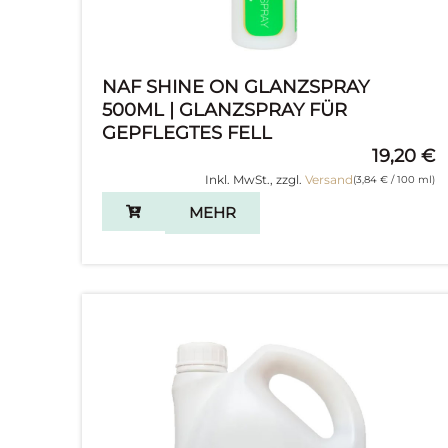
NAF SHINE ON GLANZSPRAY
500ML | GLANZSPRAY FÜR
GEPFLEGTES FELL
19,20
€
Inkl. MwSt., zzgl.
Versand
(
3,84
€
/ 100 ml)
MEHR