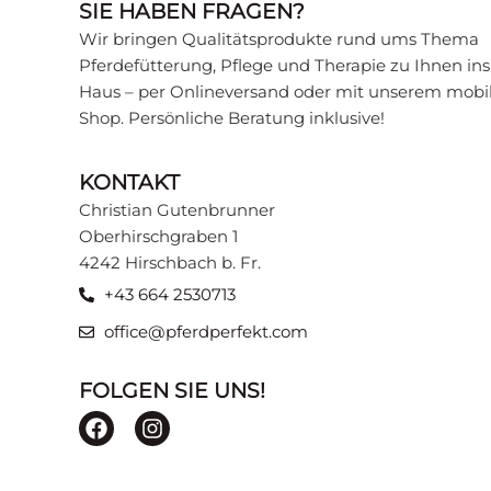
SIE HABEN FRAGEN?
WISSENSWER
Wir bringen Qualitätsprodukte rund ums Thema
Pferdefütterung, Pflege und Therapie zu Ihnen ins
Haus – per Onlineversand oder mit unserem mobi
Wissen, das Ihr Pferd gesund
Shop. Persönliche Beratung inklusive!
verschiedenen Themen, verstä
Sie in unserer Beratungsecke
KONTAKT
Christian Gutenbrunner
ZU DEN BEITRÄGEN
Oberhirschgraben 1
4242 Hirschbach b. Fr.
+43 664 2530713
office@pferdperfekt.com
FOLGEN SIE UNS!