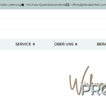
nelle Lieferung
Höchste Qualitätsstandards
office@pferdperfekt.co
SERVICE
ÜBER UNS
BER
Wirkung
PR