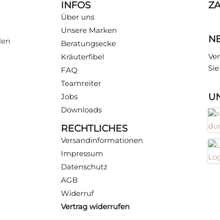
INFOS
Z
TES
Über uns
Unsere Marken
N
len
Beratungsecke
 hält: Expertenwissen zu
Ver
Kräuterfibel
ndlich erklärt, finden
Si
.
FAQ
Teamreiter
U
Jobs
Downloads
RECHTLICHES
Versandinformationen
Impressum
Datenschutz
AGB
Widerruf
Vertrag widerrufen