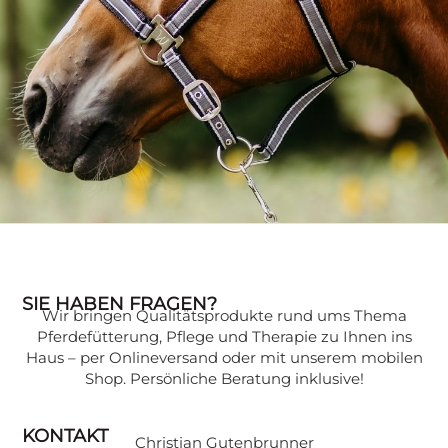
WISSENSWERTES
SIE HABEN FRAGEN?
Wir bringen Qualitätsprodukte rund ums Thema
Wissen, das Ihr Pferd gesund hält:
Pferdefütterung, Pflege und Therapie zu Ihnen ins
Expertenwissen zu verschiedenen
Haus – per Onlineversand oder mit unserem mobilen
Themen, verständlich erklärt, finden Sie in
Shop. Persönliche Beratung inklusive!
unserer Beratungsecke.
KONTAKT
Christian Gutenbrunner