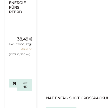
ENERGIE
FÜRS
PFERD
38,49
€
Inkl. MwSt., zzgl.
Versand
(
42,77
€
/ 100 ml)
ME
HR
NAF ENERG SHOT GROSSPACKUNG 