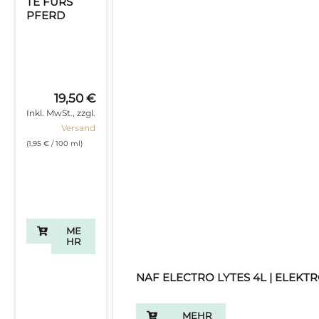
TE FÜRS
PFERD
19,50
€
Inkl. MwSt., zzgl.
Versand
(
1,95
€
/ 100 ml)
ME
HR
NAF ELECTRO LYTES 4L | ELEKT
MEHR