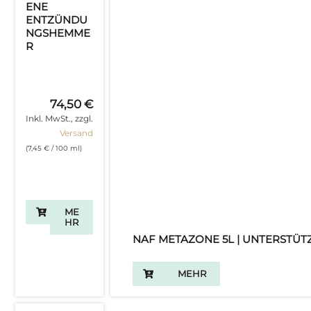
ENE
ENTZÜNDU
NGSHEMME
R
74,50
€
Inkl. MwSt., zzgl.
Versand
(
7,45
€
/ 100 ml)
ME
HR
NAF METAZONE 5L | UNTERST
MEHR