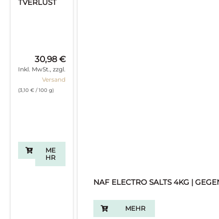
TVERLUST
30,98
€
Inkl. MwSt., zzgl.
Versand
(
3,10
€
/ 100 g)
ME
HR
NAF ELECTRO SALTS 4KG | GEG
MEHR