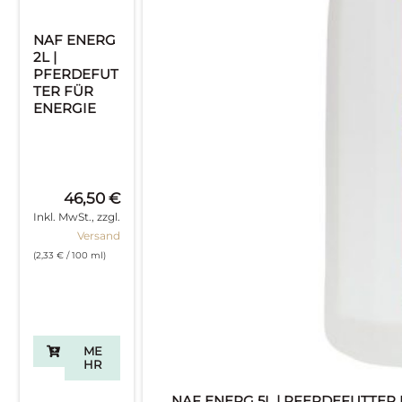
NAF ENERG
2L |
PFERDEFUT
TER FÜR
ENERGIE
46,50
€
Inkl. MwSt., zzgl.
Versand
(
2,33
€
/ 100 ml)
ME
HR
NAF ENERG 5L | PFERDEFUTTER