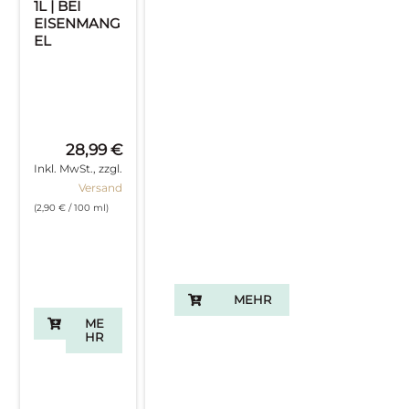
1L | BEI
EISENMANG
EL
28,99
€
Inkl. MwSt., zzgl.
Versand
(
2,90
€
/ 100 ml)
MEHR
ME
HR