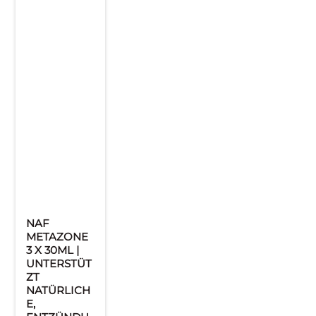
NAF
METAZONE
3 X 30ML |
UNTERSTÜT
ZT
NATÜRLICH
E,