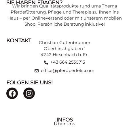
SIE HABEN FRAGEN?
Wir bringen Qualitätsprodukte rund ums Thema
Wissen, das Ihr Pferd gesund hält:
Pferdefütterung, Pflege und Therapie zu Ihnen ins
Expertenwissen zu verschiedenen
Haus – per Onlineversand oder mit unserem mobilen
Themen, verständlich erklärt, finden Sie in
Shop. Persönliche Beratung inklusive!
unserer Beratungsecke.
KONTAKT
Christian Gutenbrunner
ZU DEN BEITRÄGEN
Oberhirschgraben 1
4242 Hirschbach b. Fr.
+43 664 2530713
office@pferdperfekt.com
FOLGEN SIE UNS!
INFOS
Über uns