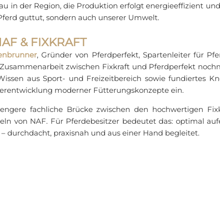
 in der Region, die Produktion erfolgt energieeffizient un
 Pferd guttut, sondern auch unserer Umwelt.
AF & FIXKRAFT
tenbrunner
, Gründer von Pferdperfekt, Spartenleiter für Pfe
e Zusammenarbeit zwischen Fixkraft und Pferdperfekt nochma
issen aus Sport- und Freizeitbereich sowie fundiertes K
iterentwicklung moderner Fütterungskonzepte ein.
 engere fachliche Brücke zwischen den hochwertigen Fixk
eln von NAF. Für Pferdebesitzer bedeutet das: optimal a
 – durchdacht, praxisnah und aus einer Hand begleitet.