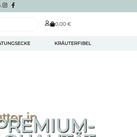
m
0,00
€
ATUNGSECKE
KRÄUTERFIBEL
tter in
PREMIUM-