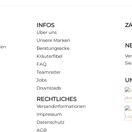
INFOS
Z
TES
Über uns
Unsere Marken
N
len
Beratungsecke
 hält: Expertenwissen zu
Ver
Kräuterfibel
ndlich erklärt, finden
Si
.
FAQ
Teamreiter
U
Jobs
Downloads
RECHTLICHES
Versandinformationen
Impressum
Datenschutz
AGB