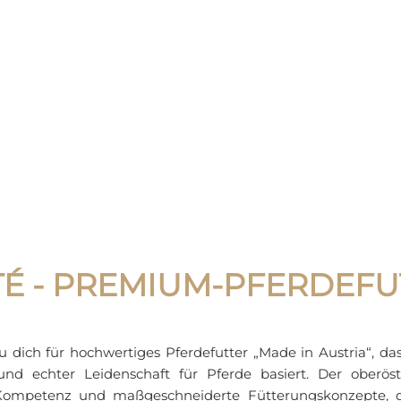
ITÉ - PREMIUM-PFERDEFU
 dich für hochwertiges Pferdefutter „Made in Austria“, da
d echter Leidenschaft für Pferde basiert. Der oberöster
he Kompetenz und maßgeschneiderte Fütterungskonzepte, 