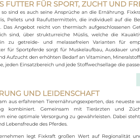
 FUTTER FÜR SPORT, ZUCHT UND FRE
d so sind es auch seine Ansprüche an die Ernährung. Fixkra
, Pellets und Raufuttermitteln, die individuell auf die B
d. Das Angebot reicht von thermisch aufgeschlossenen Ge
eich sind, über strukturreiche Müslis, welche die Kauakt
in zu getreide- und melassefreien Varianten für empf
ter für Sportpferde sorgt für Muskelaufbau, Ausdauer un
und Aufzucht den erhöhten Bedarf an Vitaminen, Mineralstof
se, jeden Einsatzbereich und jede Stoffwechsellage die pass
RUNG UND LEIDENSCHAFT
 Team aus erfahrenen Tierernährungsexperten, das neueste w
rung kombiniert. Gemeinsam mit Tierärzten und Züc
 um eine optimale Versorgung zu gewährleisten. Dabei steh
nd Lebensfreude des Pferdes.
ternehmen legt Fixkraft großen Wert auf Regionalität und