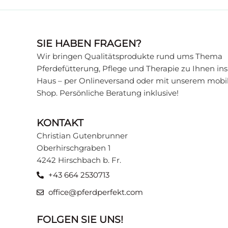
SIE HABEN FRAGEN?
WISSENSWER
Wir bringen Qualitätsprodukte rund ums Thema
Pferdefütterung, Pflege und Therapie zu Ihnen ins
Haus – per Onlineversand oder mit unserem mobi
Wissen, das Ihr Pferd gesund
Shop. Persönliche Beratung inklusive!
verschiedenen Themen, verstä
Sie in unserer Beratungsecke
KONTAKT
Christian Gutenbrunner
ZU DEN BEITRÄGEN
Oberhirschgraben 1
4242 Hirschbach b. Fr.
+43 664 2530713
office@pferdperfekt.com
FOLGEN SIE UNS!