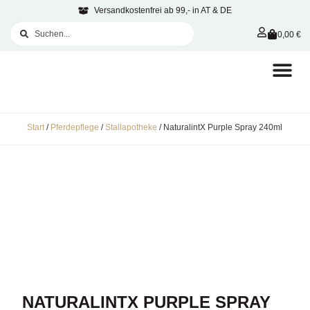
Versandkostenfrei ab 99,- in AT & DE
0,00
€
Start
/
Pferdepflege
/
Stallapotheke
/ NaturalintX Purple Spray 240ml
NATURALINTX PURPLE SPRAY