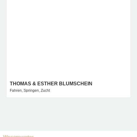
THOMAS & ESTHER BLUMSCHEIN
I
Fahren, Springen, Zucht
S
Wissenswertes
M