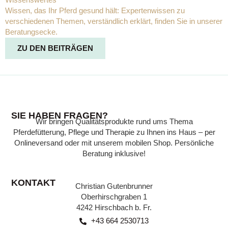
Wissen, das Ihr Pferd gesund hält: Expertenwissen zu
P
verschiedenen Themen, verständlich erklärt, finden Sie in unserer
a
Beratungsecke.
u
1
ZU DEN BEITRÄGEN
SIE HABEN FRAGEN?
Wir bringen Qualitätsprodukte rund ums Thema
Pferdefütterung, Pflege und Therapie zu Ihnen ins Haus – per
Onlineversand oder mit unserem mobilen Shop. Persönliche
Beratung inklusive!
KONTAKT
Christian Gutenbrunner
Oberhirschgraben 1
4242 Hirschbach b. Fr.
+43 664 2530713