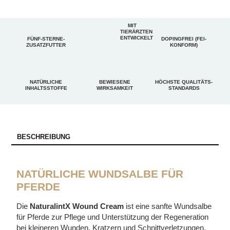
MIT
TIERÄRZTEN
ENTWICKELT
FÜNF-STERNE-
DOPINGFREI (FEI-
ZUSATZFUTTER
KONFORM)
NATÜRLICHE
BEWIESENE
HÖCHSTE QUALITÄTS-
INHALTSSTOFFE
WIRKSAMKEIT
STANDARDS
BESCHREIBUNG
NATÜRLICHE WUNDSALBE FÜR
PFERDE
Die
NaturalintX Wound Cream
ist eine sanfte Wundsalbe
für Pferde zur Pflege und Unterstützung der Regeneration
bei kleineren Wunden, Kratzern und Schnittverletzungen.