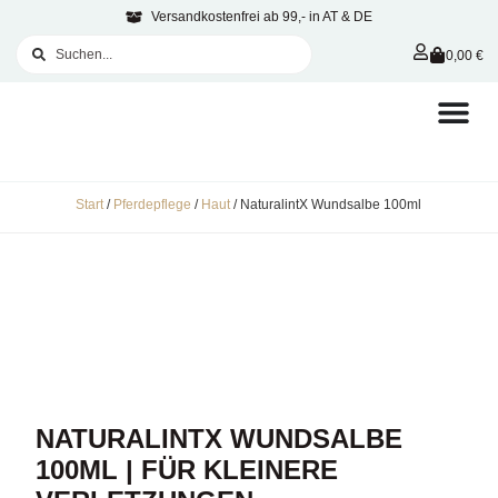
Versandkostenfrei ab 99,- in AT & DE
0,00
€
Start
/
Pferdepflege
/
Haut
/ NaturalintX Wundsalbe 100ml
NATURALINTX WUNDSALBE
100ML | FÜR KLEINERE