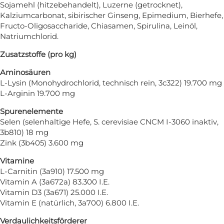
Sojamehl (hitzebehandelt), Luzerne (getrocknet),
Kalziumcarbonat, sibirischer Ginseng, Epimedium, Bierhefe,
Fructo-Oligosaccharide, Chiasamen, Spirulina, Leinöl,
Natriumchlorid.
Zusatzstoffe (pro kg)
Aminosäuren
L-Lysin (Monohydrochlorid, technisch rein, 3c322) 19.700 mg
L-Arginin 19.700 mg
Spurenelemente
Selen (selenhaltige Hefe, S. cerevisiae CNCM I-3060 inaktiv,
3b810) 18 mg
Zink (3b405) 3.600 mg
Vitamine
L-Carnitin (3a910) 17.500 mg
Vitamin A (3a672a) 83.300 I.E.
Vitamin D3 (3a671) 25.000 I.E.
Vitamin E (natürlich, 3a700) 6.800 I.E.
Verdaulichkeitsförderer