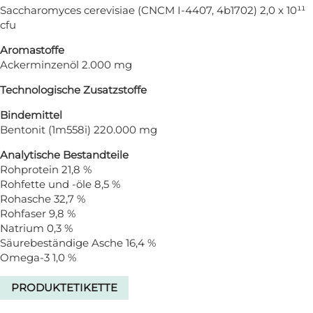
Saccharomyces cerevisiae (CNCM I-4407, 4b1702) 2,0 x 10¹¹
cfu
Aromastoffe
Ackerminzenöl 2.000 mg
Technologische Zusatzstoffe
Bindemittel
Bentonit (1m558i) 220.000 mg
Analytische Bestandteile
Rohprotein 21,8 %
Rohfette und -öle 8,5 %
Rohasche 32,7 %
Rohfaser 9,8 %
Natrium 0,3 %
Säurebeständige Asche 16,4 %
Omega-3 1,0 %
PRODUKTETIKETTE