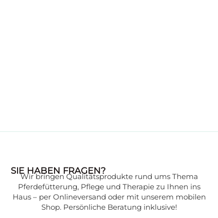
WISSENSWERTES
SIE HABEN FRAGEN?
Wir bringen Qualitätsprodukte rund ums Thema
Wissen, das Ihr Pferd gesund hält:
Pferdefütterung, Pflege und Therapie zu Ihnen ins
Expertenwissen zu verschiedenen
Haus – per Onlineversand oder mit unserem mobilen
Themen, verständlich erklärt, finden Sie in
Shop. Persönliche Beratung inklusive!
unserer Beratungsecke.