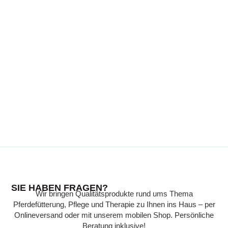
WISSENSWERTES
SIE HABEN FRAGEN?
Wir bringen Qualitätsprodukte rund ums Thema
Wissen, das Ihr Pferd gesund hält:
Pferdefütterung, Pflege und Therapie zu Ihnen ins Haus – per
Expertenwissen zu verschiedenen Themen,
Onlineversand oder mit unserem mobilen Shop. Persönliche
verständlich erklärt, finden Sie in unserer
Beratung inklusive!