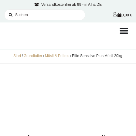
Versandkostenfrei ab 99,- in AT & DE
0,00
€
Start
/
Grundfutter
/
Müsli & Pellets
/ Elité Sensitive Plus Müsli 20kg