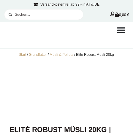
Versandkostenfrei ab 99,- in AT & DE
0,00
€
Start
/
Grundfutter
/
Müsli & Pellets
/ Elité Robust Müsli 20kg
ELITÉ ROBUST MÜSLI 20KG |