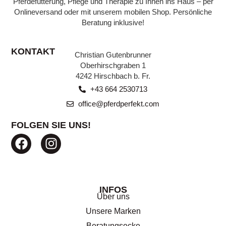
Pferdefütterung, Pflege und Therapie zu Ihnen ins Haus – per
Expertenwissen zu verschiedenen Themen,
Onlineversand oder mit unserem mobilen Shop. Persönliche
verständlich erklärt, finden Sie in unserer
Beratung inklusive!
Beratungsecke.
KONTAKT
Christian Gutenbrunner
ZU DEN BEITRÄGEN
Oberhirschgraben 1
4242 Hirschbach b. Fr.
+43 664 2530713
office@pferdperfekt.com
FOLGEN SIE UNS!
INFOS
Über uns
Unsere Marken
Beratungsecke