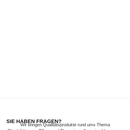
WISSENSWERTES
SIE HABEN FRAGEN?
Wir bringen Qualitätsprodukte rund ums Thema
Wissen, das Ihr Pferd gesund hält: