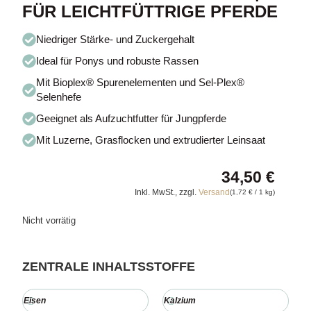
FÜR LEICHTFÜTTRIGE PFERDE
Niedriger Stärke- und Zuckergehalt
Ideal für Ponys und robuste Rassen
Mit Bioplex® Spurenelementen und Sel-Plex®
Selenhefe
Geeignet als Aufzuchtfutter für Jungpferde
Mit Luzerne, Grasflocken und extrudierter Leinsaat
34,50
€
Inkl. MwSt., zzgl.
Versand
(
1,72
€
/ 1 kg)
Nicht vorrätig
ZENTRALE INHALTSSTOFFE
Eisen
Kalzium