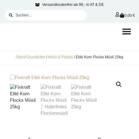
Versandkostenfrei ab 99,- in AT & DE
0,00
€
Start
/
Grundfutter
/
Müsli & Pellets
/ Elité Korn Flocks Müsli 25kg