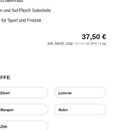
mschleimhaut
n und Sel-Plex® Selenhefe
für Sport und Freizeit
37,50
€
Inkl. MwSt., zzgl.
Versand
(
1,50
€
/ 1 kg)
OFFE
Eisen
Luzerne
Mangan
Selen
Zink