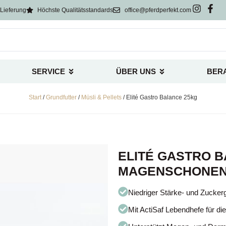
Lieferung
Höchste Qualitätsstandards
office@pferdperfekt.com
SERVICE
ÜBER UNS
BER
Start
/
Grundfutter
/
Müsli & Pellets
/ Elité Gastro Balance 25kg
ELITÉ GASTRO B
MAGENSCHONEN
Niedriger Stärke- und Zucker
Mit ActiSaf Lebendhefe für d