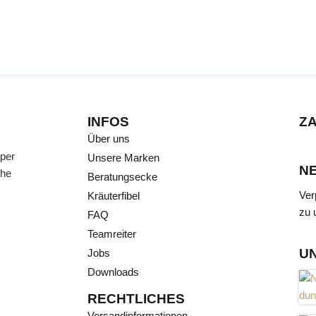
INFOS
Z
TES
Über uns
 per
Unsere Marken
N
che
Beratungsecke
lt: Expertenwissen zu
Ver
Kräuterfibel
ch erklärt, finden Sie in
zu 
FAQ
Teamreiter
U
Jobs
Downloads
RECHTLICHES
Versandinformationen