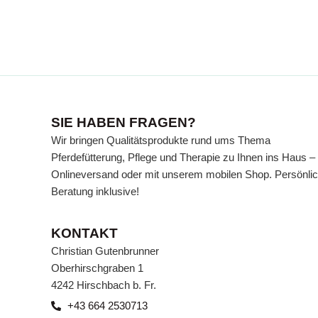
SIE HABEN FRAGEN?
WISSENSWER
Wir bringen Qualitätsprodukte rund ums Thema
Pferdefütterung, Pflege und Therapie zu Ihnen ins Haus –
Onlineversand oder mit unserem mobilen Shop. Persönli
Wissen, das Ihr Pferd gesund hä
Beratung inklusive!
verschiedenen Themen, verständli
unserer Beratungsecke.
KONTAKT
Christian Gutenbrunner
ZU DEN BEITRÄGEN
Oberhirschgraben 1
4242 Hirschbach b. Fr.
+43 664 2530713