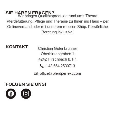
WISSENSWERTES
SIE HABEN FRAGEN?
Wir bringen Qualitätsprodukte rund ums Thema
Wissen, das Ihr Pferd gesund hält:
Pferdefütterung, Pflege und Therapie zu Ihnen ins Haus – per
Expertenwissen zu verschiedenen Themen,
Onlineversand oder mit unserem mobilen Shop. Persönliche
verständlich erklärt, finden Sie in unserer
Beratung inklusive!
Beratungsecke.
KONTAKT
Christian Gutenbrunner
ZU DEN BEITRÄGEN
Oberhirschgraben 1
4242 Hirschbach b. Fr.
+43 664 2530713
office@pferdperfekt.com
FOLGEN SIE UNS!