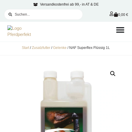
Versandkostenfrei ab 99,- in AT & DE
0,00
€
Start
/
Zusatzfutter
/
Gelenke
/ NAF Superflex Flüssig 1L