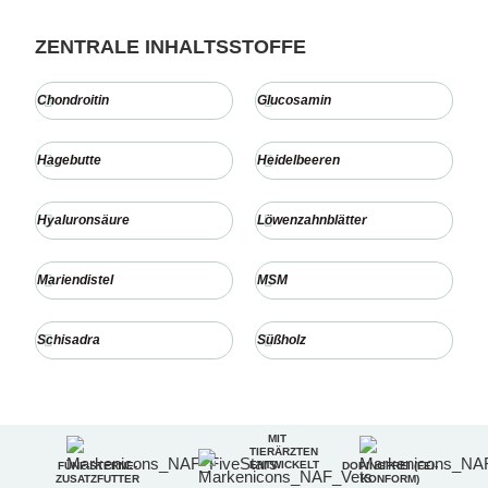
ZENTRALE INHALTSSTOFFE
Chondroitin
Glucosamin
Hagebutte
Heidelbeeren
Hyaluronsäure
Löwenzahnblätter
Mariendistel
MSM
Schisadra
Süßholz
MIT
TIERÄRZTEN
ENTWICKELT
FÜNF-STERNE-
DOPINGFREI (FEI-
ZUSATZFUTTER
KONFORM)