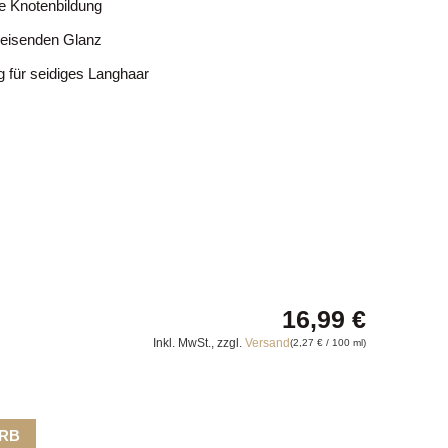
e Knotenbildung
bweisenden Glanz
 für seidiges Langhaar
16,99
€
Inkl. MwSt., zzgl.
Versand
(
2,27
€
/ 100 ml)
ORB