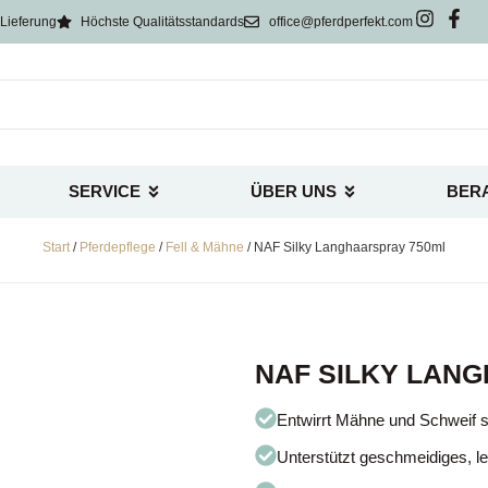
Lieferung
Höchste Qualitätsstandards
office@pferdperfekt.com
SERVICE
ÜBER UNS
BER
Start
/
Pferdepflege
/
Fell & Mähne
/ NAF Silky Langhaarspray 750ml
NAF SILKY LAN
Entwirrt Mähne und Schweif s
Unterstützt geschmeidiges, 