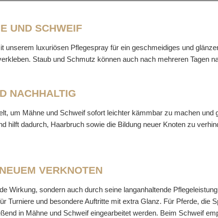
E UND SCHWEIF
t unserem luxuriösen Pflegespray für ein geschmeidiges und glänzend
u verkleben. Staub und Schmutz können auch nach mehreren Tagen 
D NACHHALTIG
elt, um Mähne und Schweif sofort leichter kämmbar zu machen und gle
 hilft dadurch, Haarbruch sowie die Bildung neuer Knoten zu verhind
 NEUEM VERKNOTEN
ende Wirkung, sondern auch durch seine langanhaltende Pflegeleistung
e für Turniere und besondere Auftritte mit extra Glanz. Für Pferde, d
ießend in Mähne und Schweif eingearbeitet werden. Beim Schweif empf