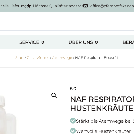
nelle Lieferung
Höchste Qualitätsstandards
office@pferdperfekt.co
SERVICE
ÜBER UNS
BER
Start
/
Zusatzfutter
/
Atemwege
/ NAF Respirator Boost 1L
5,0
NAF RESPIRATOR
HUSTENKRÄUTE
Stärkt die Atemwege bei 
Wertvolle Hustenkräuter