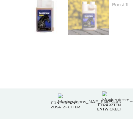
MIT
FÜNF-STERNE-
TIERÄRZTEN
ZUSATZFUTTER
ENTWICKELT