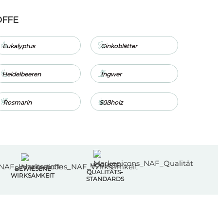
OFFE
Eukalyptus
Ginkoblätter
Heidelbeeren
Ingwer
Rosmarin
Süßholz
HÖCHSTE
BEWIESENE
QUALITÄTS-
WIRKSAMKEIT
STANDARDS