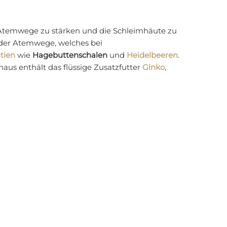
ie Atemwege zu stärken und die Schleimhäute zu
der Atemwege, welches bei
tien
wie
Hagebuttenschalen
und
Heidelbeeren
.
naus enthält das flüssige Zusatzfutter
Ginko
,