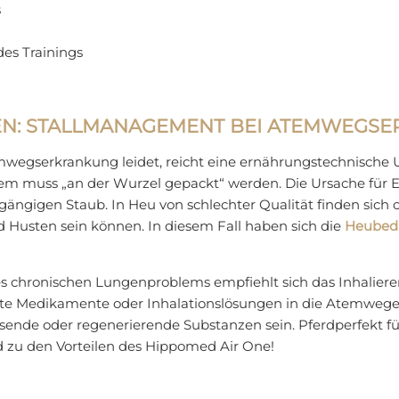
s
es Trainings
EN: STALLMANAGEMENT BEI ATEMWEGS
mwegserkrankung leidet, reicht eine ernährungstechnische U
m muss „an der Wurzel gepackt“ werden. Die Ursache für 
ängigen Staub. In Heu von schlechter Qualität finden sich 
d Husten sein können. In diesem Fall haben sich die
Heubed
s chronischen Lungenproblems empfiehlt sich das Inhaliere
ignete Medikamente oder Inhalationslösungen in die Atemwe
de oder regenerierende Substanzen sein. Pferdperfekt füh
 zu den Vorteilen des Hippomed Air One!