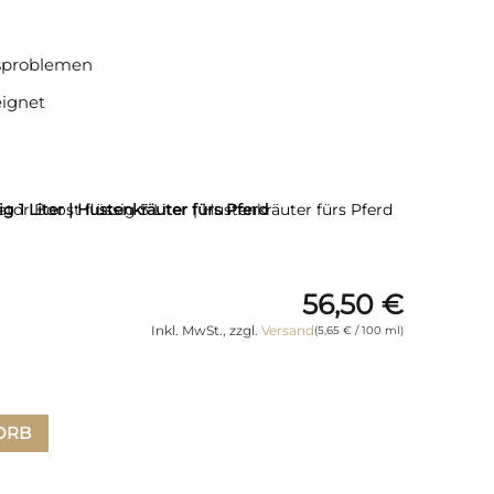
sproblemen
ignet
56,50
€
Inkl. MwSt., zzgl.
Versand
(
5,65
€
/ 100 ml)
ORB