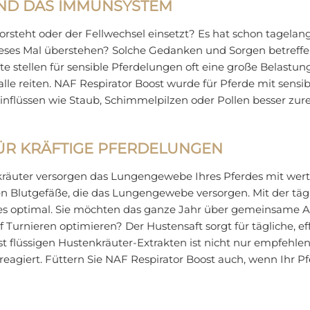
UND DAS IMMUNSYSTEM
rsteht oder der Fellwechsel einsetzt? Es hat schon tagelang
ieses Mal überstehen? Solche Gedanken und Sorgen betreffen 
tellen für sensible Pferdelungen oft eine große Belastung d
le reiten. NAF Respirator Boost wurde für Pferde mit sen
 Einflüssen wie Staub, Schimmelpilzen oder Pollen besser z
ÜR KRÄFTIGE PFERDELUNGEN
kräuter versorgen das Lungengewebe Ihres Pferdes mit wert
 Blutgefäße, die das Lungengewebe versorgen. Mit der täg
des optimal. Sie möchten das ganze Jahr über gemeinsame Au
f Turnieren optimieren? Der Hustensaft sorgt für tägliche, 
st flüssigen Hustenkräuter-Extrakten ist nicht nur empfehle
 reagiert. Füttern Sie NAF Respirator Boost auch, wenn Ihr 