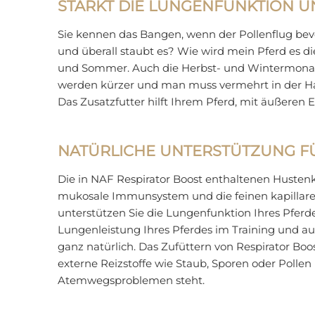
STÄRKT DIE LUNGENFUNKTION 
Sie kennen das Bangen, wenn der Pollenflug bevo
und überall staubt es? Wie wird mein Pferd es d
und Sommer. Auch die Herbst- und Wintermonate s
werden kürzer und man muss vermehrt in der Hal
Das Zusatzfutter hilft Ihrem Pferd, mit äußeren
NATÜRLICHE UNTERSTÜTZUNG F
Die in NAF Respirator Boost enthaltenen Husten
mukosale Immunsystem und die feinen kapillaren
unterstützen Sie die Lungenfunktion Ihres Pfer
Lungenleistung Ihres Pferdes im Training und au
ganz natürlich. Das Zufüttern von Respirator Boo
externe Reizstoffe wie Staub, Sporen oder Pollen
Atemwegsproblemen steht.