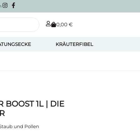
m
0,00
€
ATUNGSECKE
KRÄUTERFIBEL
 BOOST 1L | DIE
R
Staub und Pollen