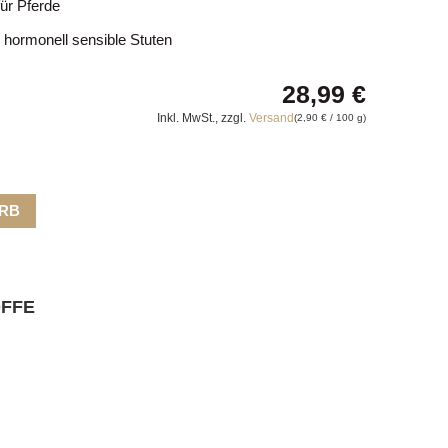
für Pferde
 hormonell sensible Stuten
28,99
€
Inkl. MwSt., zzgl.
Versand
(
2,90
€
/ 100 g)
ORB
OFFE