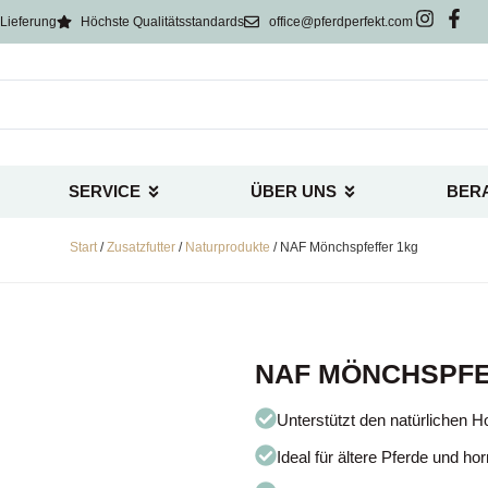
Lieferung
Höchste Qualitätsstandards
office@pferdperfekt.com
SERVICE
ÜBER UNS
BER
Start
/
Zusatzfutter
/
Naturprodukte
/ NAF Mönchspfeffer 1kg
NAF MÖNCHSPFE
Unterstützt den natürlichen 
Ideal für ältere Pferde und ho