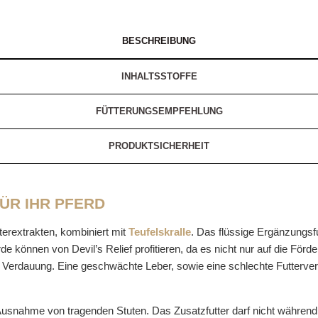
BESCHREIBUNG
INHALTSSTOFFE
FÜTTERUNGSEMPFEHLUNG
PRODUKTSICHERHEIT
ÜR IHR PFERD
terextrakten, kombiniert mit
Teufelskralle
. Das flüssige Ergänzungsfu
 können von Devil’s Relief profitieren, da es nicht nur auf die Förder
e Verdauung. Eine geschwächte Leber, sowie eine schlechte Futterve
it Ausnahme von tragenden Stuten. Das Zusatzfutter darf nicht während