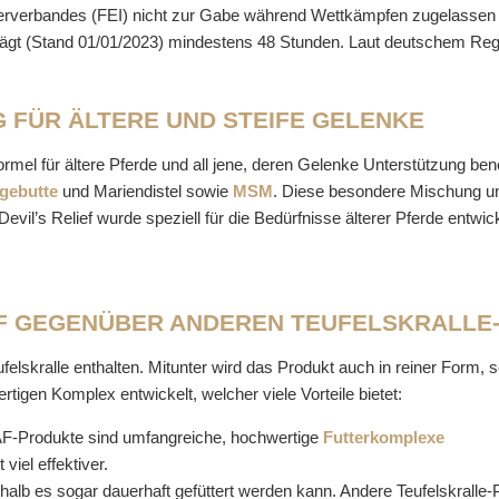
terverbandes (FEI) nicht zur Gabe während Wettkämpfen zugelassen is
eträgt (Stand 01/01/2023) mindestens 48 Stunden. Laut deutschem Reg
 FÜR ÄLTERE UND STEIFE GELENKE
rmel für ältere Pferde und all jene, deren Gelenke Unterstützung benöt
gebutte
und Mariendistel sowie
MSM
. Diese besondere Mischung un
s Relief wurde speziell für die Bedürfnisse älterer Pferde entwickel
IEF GEGENÜBER ANDEREN TEUFELSKRALL
felskralle enthalten. Mitunter wird das Produkt auch in reiner Form,
tigen Komplex entwickelt, welcher viele Vorteile bietet:
e NAF-Produkte sind umfangreiche, hochwertige
Futterkomplexe
viel effektiver.
b es sogar dauerhaft gefüttert werden kann. Andere Teufelskralle-P