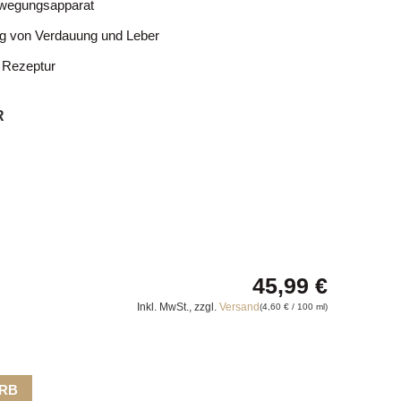
ewegungsapparat
ng von Verdauung und Leber
Rezeptur
R
45,99
€
Inkl. MwSt., zzgl.
Versand
(
4,60
€
/ 100 ml)
ORB