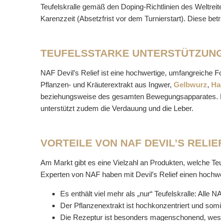
Teufelskralle gemäß den Doping-Richtlinien des Weltrei
Karenzzeit (Absetzfrist vor dem Turnierstart). Diese b
TEUFELSSTARKE UNTERSTÜTZUNG
NAF Devil’s Relief ist eine hochwertige, umfangreiche Fo
Pflanzen- und Kräuterextrakt aus Ingwer,
Gelbwurz
,
Ha
beziehungsweise des gesamten Bewegungsapparates. Devil’
unterstützt zudem die Verdauung und die Leber.
VORTEILE VON NAF DEVIL’S REL
Am Markt gibt es eine Vielzahl an Produkten, welche Teu
Experten von NAF haben mit Devil’s Relief einen hochwer
Es enthält viel mehr als „nur“ Teufelskralle: All
Der Pflanzenextrakt ist hochkonzentriert und somit 
Die Rezeptur ist besonders magenschonend, weshal