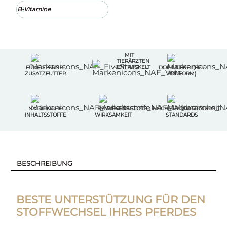
B-Vitamine
MIT
TIERÄRZTEN
ENTWICKELT
FÜNF-STERNE-
DOPINGFREI (FEI-
ZUSATZFUTTER
KONFORM)
NATÜRLICHE
BEWIESENE
HÖCHSTE QUALITÄTS-
INHALTSSTOFFE
WIRKSAMKEIT
STANDARDS
BESCHREIBUNG
BESTE UNTERSTÜTZUNG FÜR DEN
STOFFWECHSEL IHRES PFERDES