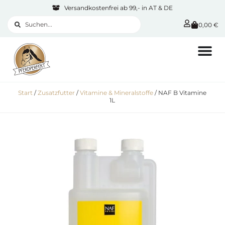
Versandkostenfrei ab 99,- in AT & DE
0,00
€
Start
/
Zusatzfutter
/
Vitamine & Mineralstoffe
/ NAF B Vitamine
1L