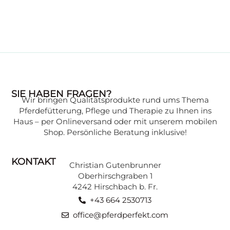
WISSENSWERTES
SIE HABEN FRAGEN?
Wir bringen Qualitätsprodukte rund ums Thema
Wissen, das Ihr Pferd gesund hält:
Pferdefütterung, Pflege und Therapie zu Ihnen ins
Expertenwissen zu verschiedenen
Haus – per Onlineversand oder mit unserem mobilen
Themen, verständlich erklärt, finden Sie in
Shop. Persönliche Beratung inklusive!
unserer Beratungsecke.
KONTAKT
Christian Gutenbrunner
ZU DEN BEITRÄGEN
Oberhirschgraben 1
4242 Hirschbach b. Fr.
+43 664 2530713
office@pferdperfekt.com