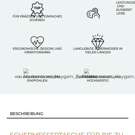
LEISTUNGS
UND
ÄUSSERST L
EISE
FÜR PRÄZISES UND EINFACHES
SCHEREN
ERGONOMISCHE DESIGNS UND
LANGLEBIGE SCHERMESSER IN
VIBRATIONSARM
VIELEN LÄNGEN
VON ZAHLREICHEN REITERN
ZUVERLÄSSIG, ROBUST UND
EMPFOHLEN
HOCHWERTIG
BESCHREIBUNG