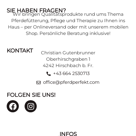
SIE HABEN FRAGEN?
Wir bringen Qualitätsprodukte rund ums Thema
Wissen, das Ihr Pferd gesund hält:
Pferdefütterung, Pflege und Therapie zu Ihnen ins
Expertenwissen zu verschiedenen
Haus – per Onlineversand oder mit unserem mobilen
Themen, verständlich erklärt, finden Sie in
Shop. Persönliche Beratung inklusive!
unserer Beratungsecke.
KONTAKT
Christian Gutenbrunner
ZU DEN BEITRÄGEN
Oberhirschgraben 1
4242 Hirschbach b. Fr.
+43 664 2530713
office@pferdperfekt.com
FOLGEN SIE UNS!
INFOS