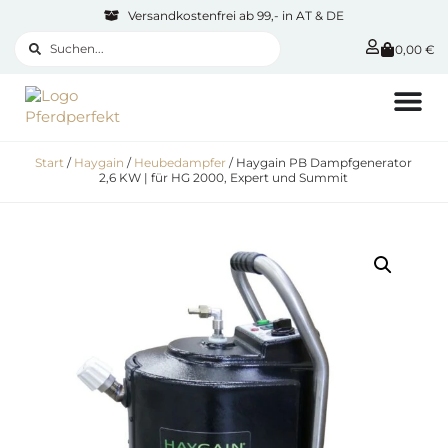
Versandkostenfrei ab 99,- in AT & DE
0,00
€
Start
/
Haygain
/
Heubedampfer
/ Haygain PB Dampfgenerator
2,6 KW | für HG 2000, Expert und Summit