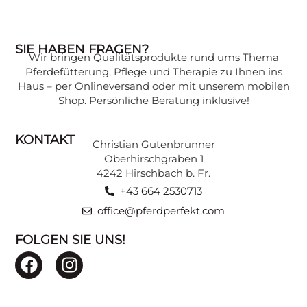
WISSENSWERTES
SIE HABEN FRAGEN?
Wir bringen Qualitätsprodukte rund ums Thema
Wissen, das Ihr Pferd gesund hält:
Pferdefütterung, Pflege und Therapie zu Ihnen ins
Expertenwissen zu verschiedenen
Haus – per Onlineversand oder mit unserem mobilen
Themen, verständlich erklärt, finden Sie in
Shop. Persönliche Beratung inklusive!
unserer Beratungsecke.
KONTAKT
Christian Gutenbrunner
ZU DEN BEITRÄGEN
Oberhirschgraben 1
4242 Hirschbach b. Fr.
+43 664 2530713
office@pferdperfekt.com
FOLGEN SIE UNS!