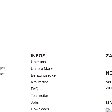
INFOS
Z
A
Über uns
 per
Unsere Marken
N
che
Beratungsecke
Verpassen Sie keine Neuig
Ver
Kräuterfibel
für unseren monatlich
zu 
exkl
FAQ
Teamreiter
U
Jobs
Downloads