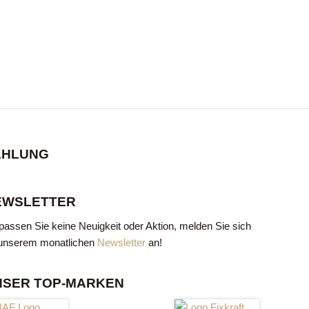
AHLUNG
LLES IM BLICK
EWSLETTER
keit und Aktion! Melden Sie sich
passen Sie keine Neuigkeit oder Aktion, melden Sie sich
en Newsletter an und erhalten Sie
unserem monatlichen
Newsletter
an!
usive Tipps und frühzeitige Infos.
NSER TOP-MARKEN
JETZT ANMELDEN