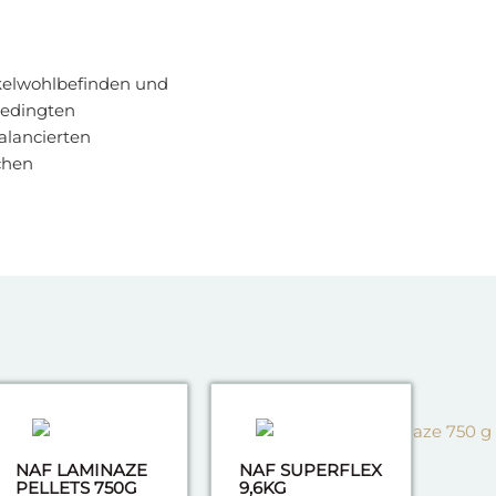
uskelwohlbefinden und
bedingten
alancierten
chen
NAF LAMINAZE
NAF SUPERFLEX
PELLETS 750G
9,6KG