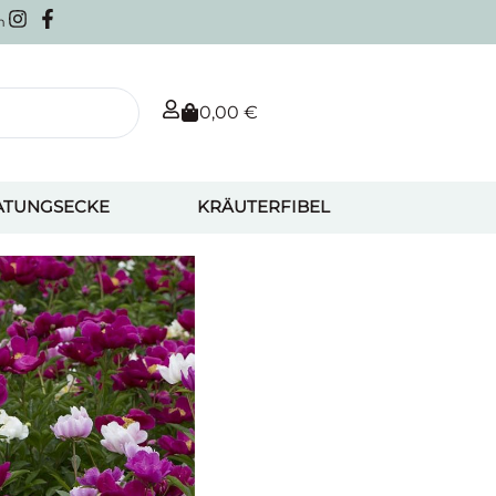
m
0,00
€
ATUNGSECKE
KRÄUTERFIBEL