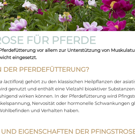
ROSE FÜR PFERDE
r Pferdefütterung vor allem zur Unterstützung von Muskulat
icht eingesetzt.
N DER PFERDEFÜTTERUNG?
 lactiflora
) gehört zu den klassischen Heilpflanzen der asiati
ird genutzt und enthält eine Vielzahl bioaktiver Substanzen
igend wirken können. In der Pferdefütterung wird Pfingst
skelspannung, Nervosität oder hormonelle Schwankungen glei
 Wohlbefinden und Verhalten haben.
E UND EIGENSCHAFTEN DER PFINGSTRO