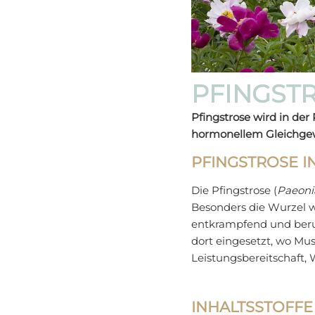
PFINGST
Pfingstrose wird in de
hormonellem Gleichgew
PFINGSTROSE I
Die Pfingstrose (
Paeonia
Besonders die Wurzel w
entkrampfend und beruh
dort eingesetzt, wo Mu
Leistungsbereitschaft,
INHALTSSTOFF