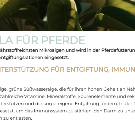
LA FÜR PFERDE
nährstoffreichsten Mikroalgen und wird in der Pferdefütteru
ntgiftungsrationen eingesetzt.
NTERSTÜTZUNG FÜR ENTGIFTUNG, IMMU
llige, grüne Süßwasseralge, die für ihren hohen Gehalt an Näh
t zahlreiche Vitamine, Mineralstoffe, Spurenelemente und se
terstützen und die körpereigene Entgiftung fördern. In der
ngesetzt, um das Immunsystem zu stärken, den Darm zu unt
 zu entlasten.