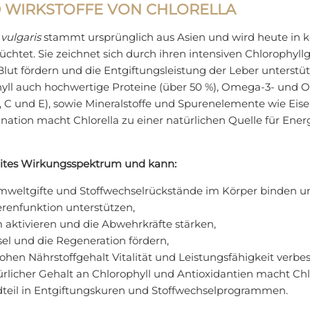
 WIRKSTOFFE VON CHLORELLA
 vulgaris
stammt ursprünglich aus Asien und wird heute in ko
htet. Sie zeichnet sich durch ihren intensiven Chlorophyllg
Blut fördern und die Entgiftungsleistung der Leber unterstüt
yll auch hochwertige Proteine (über 50 %), Omega-3- und 
2, C und E), sowie Mineralstoffe und Spurenelemente wie Eis
ation macht Chlorella zu einer natürlichen Quelle für Energ
breites Wirkungsspektrum und kann:
weltgifte und Stoffwechselrückstände im Körper binden un
erenfunktion unterstützen,
ktivieren und die Abwehrkräfte stärken,
sel und die Regeneration fördern,
ohen Nährstoffgehalt Vitalität und Leistungsfähigkeit verbes
ürlicher Gehalt an Chlorophyll und Antioxidantien macht Chl
dteil in Entgiftungskuren und Stoffwechselprogrammen.