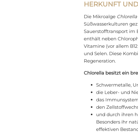
HERKUNFT UND
Die Mikroalge
Chlorella
Süßwasserkulturen gezüc
Sauerstofftransport im 
enthält neben Chloroph
Vitamine (vor allem B1
und Selen. Diese Kombin
Regeneration.
Chlorella besitzt ein 
Schwermetalle, Um
die Leber- und Ni
das Immunsystem a
den Zellstoffwech
und durch ihren h
Besonders ihr nat
effektiven Bestan