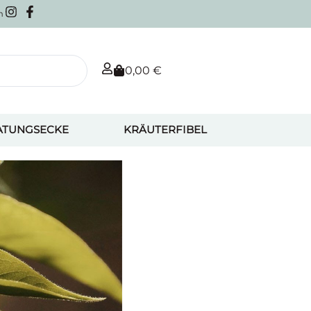
m
0,00
€
ATUNGSECKE
KRÄUTERFIBEL