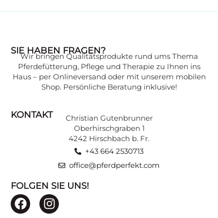
WISSENSWERTES
SIE HABEN FRAGEN?
Wir bringen Qualitätsprodukte rund ums Thema
Wissen, das Ihr Pferd gesund hält:
Pferdefütterung, Pflege und Therapie zu Ihnen ins
Expertenwissen zu verschiedenen
Haus – per Onlineversand oder mit unserem mobilen
Themen, verständlich erklärt, finden Sie in
Shop. Persönliche Beratung inklusive!
unserer Beratungsecke.
KONTAKT
Christian Gutenbrunner
ZU DEN BEITRÄGEN
Oberhirschgraben 1
4242 Hirschbach b. Fr.
+43 664 2530713
office@pferdperfekt.com
FOLGEN SIE UNS!