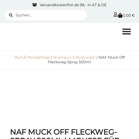
Versandkostenfrei ab 99,- in AT & DE
0,00
€
Start
/
Pferdepflege
/
Shampoo & Bodywash
/ NAF Muck Off
Fleckweg-Spray 500ml
NAF MUCK OFF FLECKWEG-