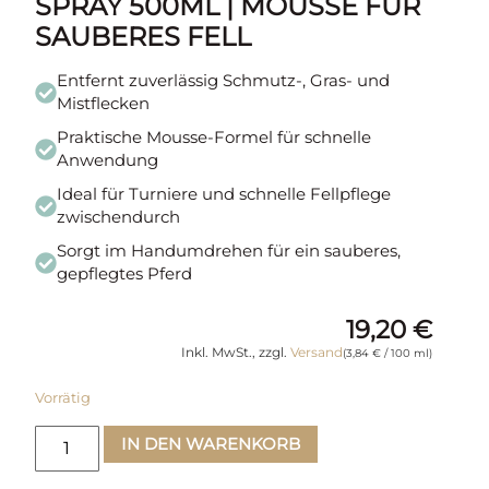
SPRAY 500ML | MOUSSE FÜR
SAUBERES FELL
Entfernt zuverlässig Schmutz-, Gras- und
Mistflecken
Praktische Mousse-Formel für schnelle
Anwendung
Ideal für Turniere und schnelle Fellpflege
zwischendurch
Sorgt im Handumdrehen für ein sauberes,
gepflegtes Pferd
19,20
€
Inkl. MwSt., zzgl.
Versand
(
3,84
€
/ 100 ml)
Vorrätig
IN DEN WARENKORB