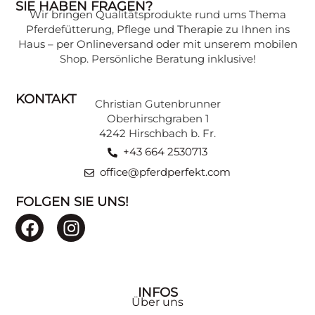
SIE HABEN FRAGEN?
Wir bringen Qualitätsprodukte rund ums Thema
Wissen, das Ihr Pferd gesund hält:
Pferdefütterung, Pflege und Therapie zu Ihnen ins
Expertenwissen zu verschiedenen
Haus – per Onlineversand oder mit unserem mobilen
Themen, verständlich erklärt, finden Sie in
Shop. Persönliche Beratung inklusive!
unserer Beratungsecke.
KONTAKT
Christian Gutenbrunner
ZU DEN BEITRÄGEN
Oberhirschgraben 1
4242 Hirschbach b. Fr.
+43 664 2530713
office@pferdperfekt.com
FOLGEN SIE UNS!
INFOS
Über uns