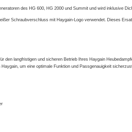
neratoren des HG 600, HG 2000 und Summit und wird inklusive Dicht
ißer Schraubverschluss mit Haygain-Logo verwendet. Dieses Ersatztei
l für den langfristigen und sicheren Betrieb Ihres Haygain Heubedamp
n Haygain, um eine optimale Funktion und Passgenauigkeit sicherzust
er