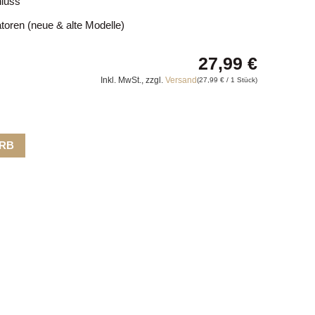
hluss
oren (neue & alte Modelle)
27,99
€
Inkl. MwSt., zzgl.
Versand
(
27,99
€
/ 1 Stück)
ORB