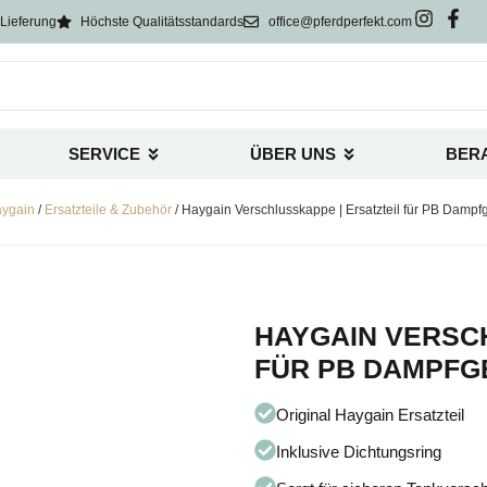
Lieferung
Höchste Qualitätsstandards
office@pferdperfekt.com
SERVICE
ÜBER UNS
BER
ygain
/
Ersatzteile & Zubehör
/ Haygain Verschlusskappe | Ersatzteil für PB Dampf
HAYGAIN VERSC
FÜR PB DAMPF
Original Haygain Ersatzteil
Inklusive Dichtungsring