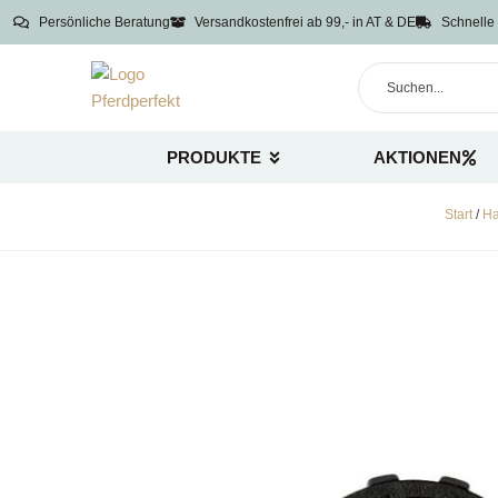
Persönliche Beratung
Versandkostenfrei ab 99,- in AT & DE
Schnelle 
PRODUKTE
AKTIONEN
Start
/
Ha