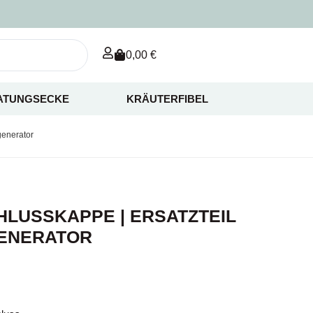
0,00
€
ATUNGSECKE
KRÄUTERFIBEL
generator
HLUSSKAPPE | ERSATZTEIL
GENERATOR