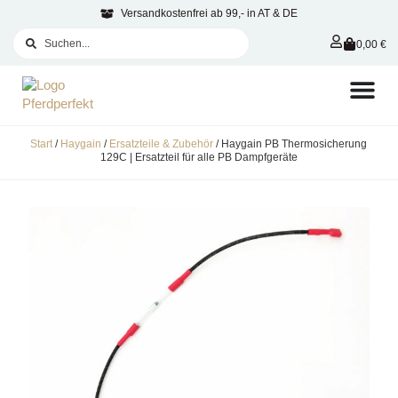
Versandkostenfrei ab 99,- in AT & DE
0,00
€
Start
/
Haygain
/
Ersatzteile & Zubehör
/ Haygain PB Thermosicherung
129C | Ersatzteil für alle PB Dampfgeräte