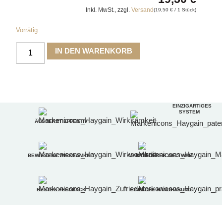
Inkl. MwSt., zzgl.
Versand
(
19,50
€
/ 1 Stück)
Vorrätig
IN DEN WARENKORB
EINZIGARTIGES
SYSTEM
ÄUSSERST EFFEKTIV
BEWIESENE WIRKSAMKEIT
MARKTFÜHRER WELTWEIT
BESTES FEEDBACK
EINFACHE HANDHABUNG