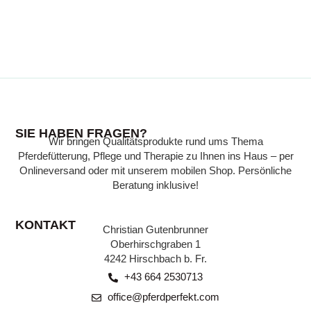
WISSENSWERTES
SIE HABEN FRAGEN?
Wir bringen Qualitätsprodukte rund ums Thema
Wissen, das Ihr Pferd gesund hält:
Pferdefütterung, Pflege und Therapie zu Ihnen ins Haus – per
Expertenwissen zu verschiedenen Themen,
Onlineversand oder mit unserem mobilen Shop. Persönliche
verständlich erklärt, finden Sie in unserer
Beratung inklusive!
Beratungsecke.
KONTAKT
Christian Gutenbrunner
ZU DEN BEITRÄGEN
Oberhirschgraben 1
4242 Hirschbach b. Fr.
+43 664 2530713
office@pferdperfekt.com